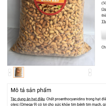
(5
Qu
thù
Th
Ch
Mô tả sản phẩm
Tác dụng ăn hạt điều
: Chất proanthocyanidins trong hạt đ
oleic (Omega 9) có lợi cho sức khỏe tim bệnh tim mạch, gi