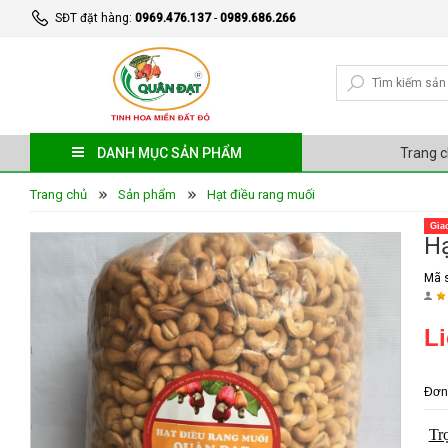
SĐT đặt hàng:
0969.476.137
-
0989.686.266
DANH MỤC SẢN PHẨM
Trang 
Trang chủ
Sản phẩm
Hạt điều rang muối
Gia
Hạ
Mã 
Li
Đơn 
Tr