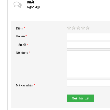
KHÁI
Ngon đẹp
Điểm
*
Họ tên
*
Tiêu đề
*
Nội dung
*
Mã xác nhận
*