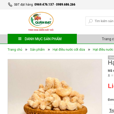
SĐT đặt hàng:
0969.476.137
-
0989.686.266
DANH MỤC SẢN PHẨM
Trang 
Trang chủ
Sản phẩm
Hạt điều nước cốt dừa
Hạt điều nước
Gia
Hạ
Mã 
Li
Đơn 
Tr