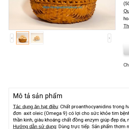
(5
Qu
ho
Th
Ch
Mô tả sản phẩm
: Chất proanthocyanidins trong 
Tác dụng
ăn
hạt điều
đơn axit oleic (Omega 9) có lợi cho sức khỏe tim bện
thần kinh, giàu khoáng chất đồng enzym giúp đẹp da, 
: Dùng trực tiếp. Sản phẩm thơm n
Hướng dẫn sử dụng