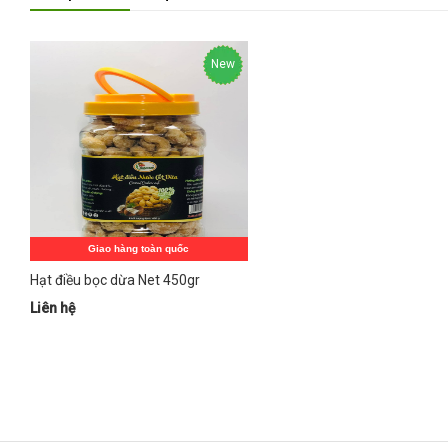
New
Hot
Giao hàng toàn quốc
Hạt điều bọc dừa Net 450gr
Liên hệ