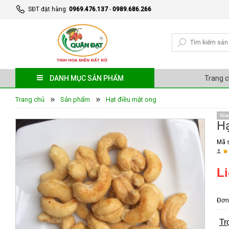
SĐT đặt hàng:
0969.476.137
-
0989.686.266
DANH MỤC SẢN PHẨM
Trang 
Trang chủ
Sản phẩm
Hạt điều mật ong
Gia
Hạ
Mã 
Li
Đơn 
Tr