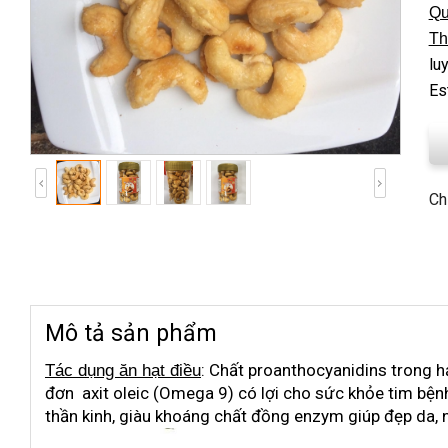
Qu
Th
lu
Es
Ch
Mô tả sản phẩm
: Chất proanthocyanidins trong 
Tác dụng
ăn
hạt điều
đơn axit oleic (Omega 9) có lợi cho sức khỏe tim bện
thần kinh, giàu khoáng chất đồng enzym giúp đẹp da, 