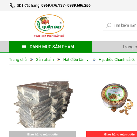
SĐT đặt hàng:
0969.476.137
-
0989.686.266
DANH MỤC SẢN PHẨM
Trang 
Trang chủ
Sản phẩm
Hạt điều tẩm vị
Hạt điều Chanh sả ớt
Giao hàng toàn quốc
Giao hàng toàn quốc