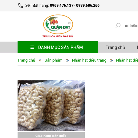
SĐT đặt hàng:
0969.476.137
-
0989.686.266
DANH MỤC SẢN PHẨM
Trang chủ
Trang chủ
Sản phẩm
Nhân hạt điều trắng
Nhân hạt đi
Giao hàng toàn quốc