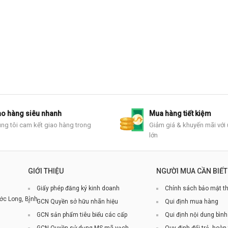
ao hàng siêu nhanh
Mua hàng tiết kiệm
ng tôi cam kết giao hàng trong
Giảm giá & khuyến mãi với 
h
lớn
GIỚI THIỆU
NGƯỜI MUA CẦN BIẾT
Giấy phép đăng ký kinh doanh
Chính sách bảo mật th
ớc Long, Bình
GCN Quyền sở hữu nhãn hiệu
Qui định mua hàng
GCN sản phẩm tiêu biểu các cấp
Qui định nội dung bình
GCN Quyền sử dụng MS mã vạch
Quy định đổi trả, hoàn 