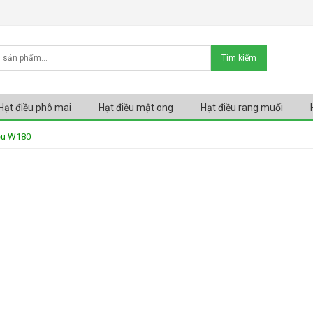
Hạt điều phô mai
Hạt điều mật ong
Hạt điều rang muối
ều W180